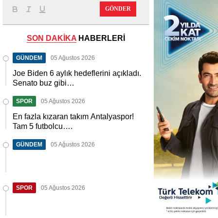
GÖNDER
SON DAKİKA
HABERLERİ
GÜNDEM
05 Ağustos 2026
Joe Biden 6 aylık hedeflerini açıkladı.
Senato buz gibi…
SPOR
05 Ağustos 2026
En fazla kızaran takım Antalyaspor!
Tam 5 futbolcu….
GÜNDEM
05 Ağustos 2026
SPOR
05 Ağustos 2026