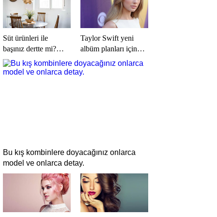
Süt ürünleri ile
Taylor Swift yeni
başınız dertte mi?
albüm planları için
Laktoz İntoleransına
düğmeye bastığını
sahip olabilirsiniz!
sosyal medyadan
duyurdu!
Bu kış kombinlere doyacağınız onlarca
model ve onlarca detay.