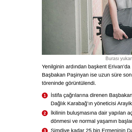
Burası yukarı
Yenilginin ardından başkent Erivan’da i
Başbakan Paşinyan ise uzun süre sonr
töreninde görüntülendi.
İstifa çağrılarına direnen Başbaka
Dağlık Karabağ’ın yöneticisi Arayi
İkilinin buluşmasına dair yapılan 
dönmesi ve normal yaşamın başlam
Şimdiye kadar 25 bin Ermeninin Da