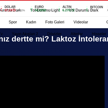
DOLAR
EURO
ALTIN
BITCOIN
Durumu Dark
Yol Durumu Light
Yol Durumu Dark
47,2470
54,2858
6.270,72
0%
-0.02%
0.1%
1,36
Spor
Kadın
Foto Galeri
Videolar
Tv
Yayın Akışları 2
Dövizler
Altınlar
Hisseler
ınız dertte mi? Laktoz İntoler