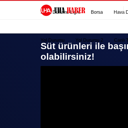
Hava Durumu Light
Borsa
Hava 
Yol Durumu
Yol Durumu 2
Canlı 
Süt ürünleri ile baş
olabilirsiniz!