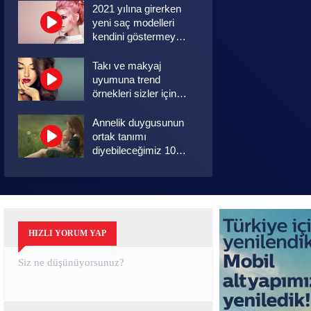
2021 yılına girerken
yeni saç modelleri
kendini göstermeye
başladı.
Takı ve makyaj
uyumuna trend
örnekleri sizler için
derledik.
Annelik duygusunun
ortak tanımı
diyebileceğimiz 10
başlık.
Koronavirüsü hafif
geçirmek için 10
öneri
HIZLI YORUM YAP