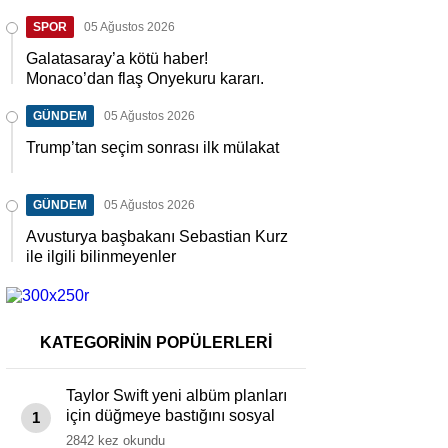
SPOR
05 Ağustos 2026
Galatasaray’a kötü haber!
Monaco’dan flaş Onyekuru kararı.
GÜNDEM
05 Ağustos 2026
Trump’tan seçim sonrası ilk mülakat
GÜNDEM
05 Ağustos 2026
Avusturya başbakanı Sebastian Kurz
ile ilgili bilinmeyenler
KATEGORİNİN POPÜLERLERİ
Taylor Swift yeni albüm planları
için düğmeye bastığını sosyal
1
medyadan duyurdu!
2842 kez okundu