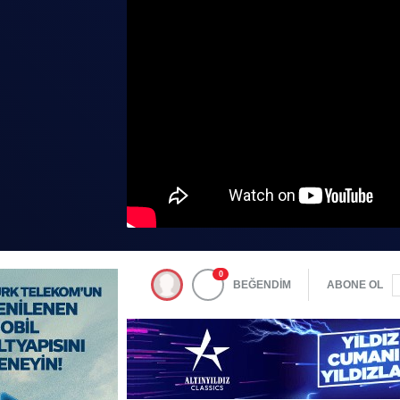
0
BEĞENDİM
ABONE OL