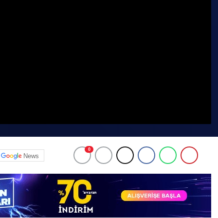
0
News