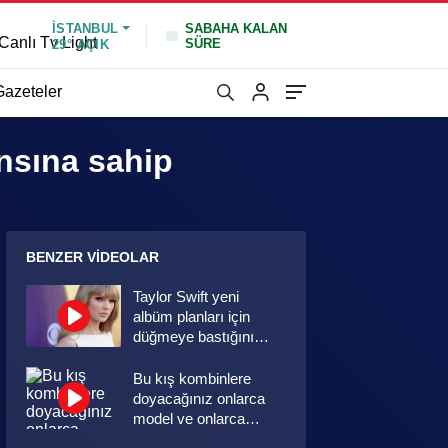
İSTANBUL
SABAHA KALAN
Canlı Tv Light
SÜRE
29°
AÇIK
Gazeteler
ansına sahip
BENZER VIDEOLAR
Taylor Swift yeni
albüm planları için
düğmeye bastığını
sosyal medyadan
duyurdu!
Bu kış kombinlere
doyacağınız onlarca
model ve onlarca
detay.