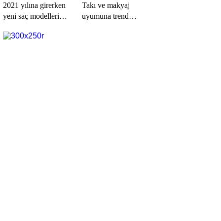
2021 yılına girerken
Takı ve makyaj
yeni saç modelleri
uyumuna trend
kendini göstermeye
örnekleri sizler için
başladı.
derledik.