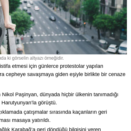
da ki görselin altyazı örneğidir.
stifa etmesi için günlerce protestolar yapılan
a cepheye savaşmaya giden eşiyle birlikte bir cenaze
n Nikol Paşinyan, dünyada hiçbir ülkenin tanımadığı
k Harutyunyan’la görüştü.
açıklamada çatışmalar sırasında kaçanların geri
ası masaya yatırıldı.
ğlık Karabağ’a geri döndüğü bilgisini veren