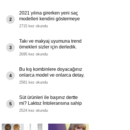
2021 yılına girerken yeni saç
modelleri kendini göstermeye
2
başladı.
2715 kez okundu
Takı ve makyaj uyumuna trend
örnekleri sizler için derledik.
3
2695 kez okundu
Bu kış kombinlere doyacağınız
onlarca model ve onlarca detay.
4
2581 kez okundu
Süt ürünleri ile başınız dertte
mi? Laktoz İntoleransına sahip
5
olabilirsiniz!
2524 kez okundu