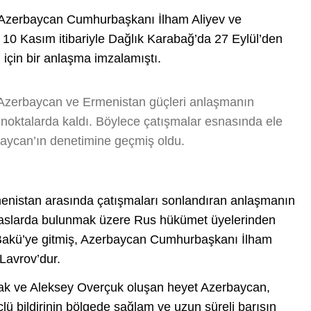
 Azerbaycan Cumhurbaşkanı İlham Aliyev ve
10 Kasım itibariyle Dağlık Karabağ’da 27 Eylül’den
için bir anlaşma imzalamıştı.
e Azerbaycan ve Ermenistan güçleri anlaşmanın
 noktalarda kaldı. Böylece çatışmalar esnasında ele
rbaycan’ın denetimine geçmiş oldu.
enistan arasında çatışmaları sonlandıran anlaşmanın
temaslarda bulunmak üzere Rus hükümet üyelerinden
 Bakü’ye gitmiş, Azerbaycan Cumhurbaşkanı İlham
Lavrov’dur.
ak ve Aleksey Overçuk oluşan heyet Azerbaycan,
ü bildirinin bölgede sağlam ve uzun süreli barışın