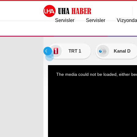
Servisler
Servisler
Vizyondak
TRT 1
Kanal D
This
The media could not be loaded, either bec
is
a
modal
window.