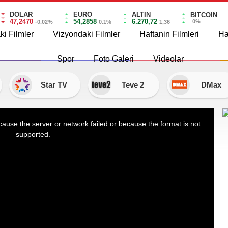
DOLAR
EURO
ALTIN
BITCOIN
47,2470
54,2858
6.270,72
0%
-0.02%
0.1%
1,36
i Filmler
Vizyondaki Filmler
Haftanin Filmleri
Ha
Spor
Foto Galeri
Videolar
Star TV
Teve 2
DMax
ause the server or network failed or because the format is not
supported.