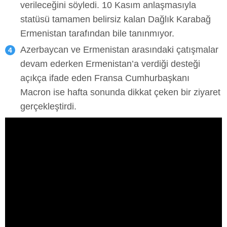
verileceğini söyledi. 10 Kasım anlaşmasıyla
statüsü tamamen belirsiz kalan Dağlık Karabağ
Ermenistan tarafından bile tanınmıyor.
Azerbaycan ve Ermenistan arasındaki çatışmalar
devam ederken Ermenistan’a verdiği desteği
açıkça ifade eden Fransa Cumhurbaşkanı
Macron ise hafta sonunda dikkat çeken bir ziyaret
gerçekleştirdi.