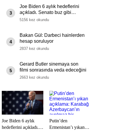
Joe Biden 6 aylık hedeflerini
açıkladı. Senato buz gibi…
3
5156 kez okundu
Bakan Gül: Darbeci hainlerden
hesap soruluyor
4
2837 kez okundu
Gerard Butler sinemaya son
filmi sonrasında veda edeceğini
5
açıkladı.
2663 kez okundu
Joe Biden 6 aylık
Putin’den
hedeflerini açıkladı.
Ermenistan’ı yıkan