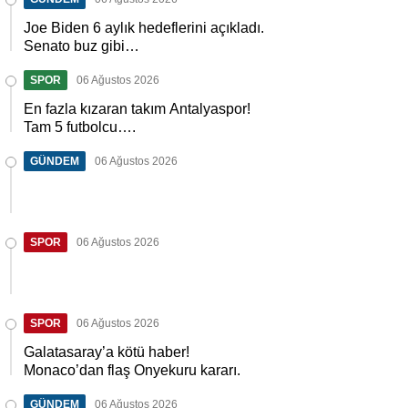
Joe Biden 6 aylık hedeflerini açıkladı.
Senato buz gibi…
SPOR
06 Ağustos 2026
En fazla kızaran takım Antalyaspor!
Tam 5 futbolcu….
GÜNDEM
06 Ağustos 2026
SPOR
06 Ağustos 2026
SPOR
06 Ağustos 2026
Galatasaray’a kötü haber!
Monaco’dan flaş Onyekuru kararı.
GÜNDEM
06 Ağustos 2026