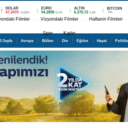
DOLAR
EURO
ALTIN
BITCOIN
47,2470
54,2858
6.270,72
0%
-0.02%
0.1%
1,36
yondaki Filmler
Vizyondaki Filmler
Haftanin Filmleri
Spor
Kadın
3.Sayfa
Avrupa
Bülten
Din
Eğitim
Hayat
Politik