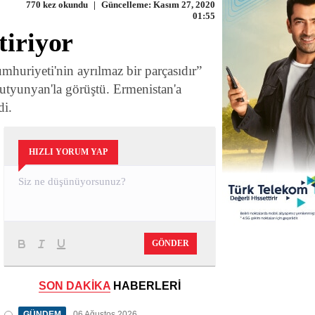
770 kez okundu
|
Güncelleme: Kasım 27, 2020
01:55
tiriyor
huriyeti'nin ayrılmaz bir parçasıdır”
rutyunyan'la görüştü. Ermenistan'a
di.
HIZLI YORUM YAP
GÖNDER
SON DAKİKA
HABERLERİ
GÜNDEM
06 Ağustos 2026