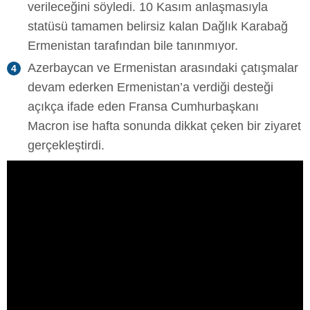
verileceğini söyledi. 10 Kasım anlaşmasıyla
statüsü tamamen belirsiz kalan Dağlık Karabağ
Ermenistan tarafından bile tanınmıyor.
Azerbaycan ve Ermenistan arasındaki çatışmalar
devam ederken Ermenistan’a verdiği desteği
açıkça ifade eden Fransa Cumhurbaşkanı
Macron ise hafta sonunda dikkat çeken bir ziyaret
gerçekleştirdi.